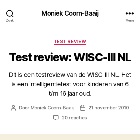
Moniek Coorn-Baaij
Zoek
Menu
Categorieën
TEST REVIEW
Test review: WISC-III NL
Dit is een testreview van de WISC-III NL. Het
is een intelligentietest voor kinderen van 6
t/m 16 jaar oud.
Door
Moniek Coorn-Baaij
21 november 2010
Berichtauteur
Berichtdatum
op
20 reacties
Test
review:
WISC-