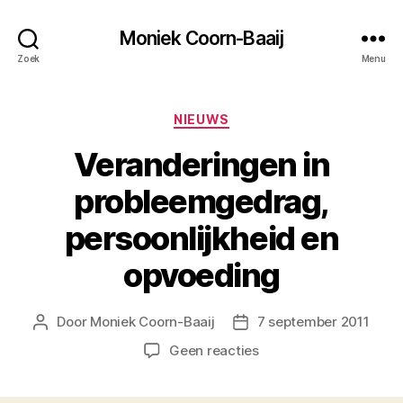
Moniek Coorn-Baaij
Zoek
Menu
Categorieën
NIEUWS
Veranderingen in
probleemgedrag,
persoonlijkheid en
opvoeding
Door
Moniek Coorn-Baaij
7 september 2011
Berichtauteur
Berichtdatum
op
Geen reacties
Veranderingen
in