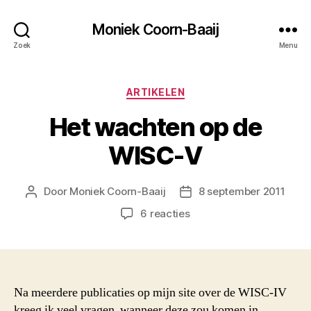
Moniek Coorn-Baaij
Zoek
Menu
Categorieën
ARTIKELEN
Het wachten op de
WISC-V
Door
Moniek Coorn-Baaij
8 september 2011
Berichtauteur
Berichtdatum
op
6 reacties
Het
wachten
op
de
WISC-
Na meerdere publicaties op mijn site over de WISC-IV
V
kreeg ik veel vragen wanneer deze zou komen in