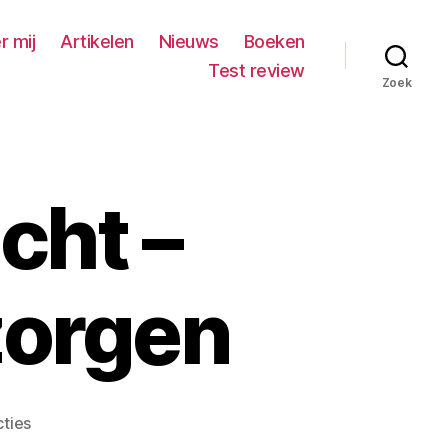
r mij
Artikelen
Nieuws
Boeken
Test review
Zoek
cht –
zorgen
op
ties
TVO