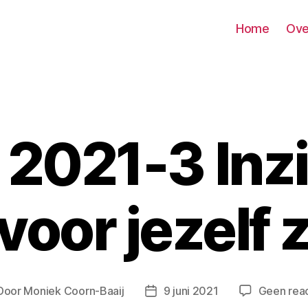
Home
Ove
2021-3 Inzi
voor jezelf 
Door
Moniek Coorn-Baaij
9 juni 2021
Geen reac
ichtauteur
Berichtdatum