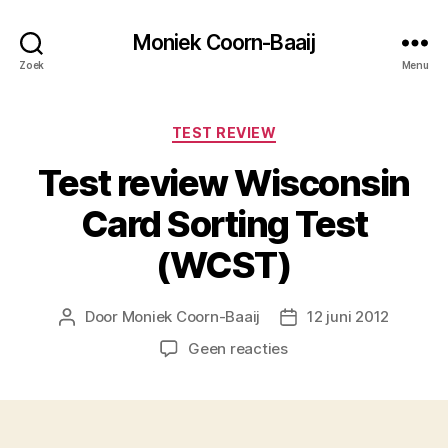
Moniek Coorn-Baaij
Zoek
Menu
Categorieën
TEST REVIEW
Test review Wisconsin
Card Sorting Test
(WCST)
Door
Moniek Coorn-Baaij
12 juni 2012
Berichtauteur
Berichtdatum
op
Geen reacties
Test
review
Wisconsin
Card