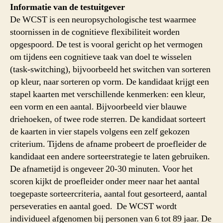
Sorting
Informatie van de testuitgever
Test
De WCST is een neuropsychologische test waarmee
(WCST)
stoornissen in de cognitieve flexibiliteit worden
opgespoord. De test is vooral gericht op het vermogen
om tijdens een cognitieve taak van doel te wisselen
(task-switching), bijvoorbeeld het switchen van sorteren
op kleur, naar sorteren op vorm. De kandidaat krijgt een
stapel kaarten met verschillende kenmerken: een kleur,
een vorm en een aantal. Bijvoorbeeld vier blauwe
driehoeken, of twee rode sterren. De kandidaat sorteert
de kaarten in vier stapels volgens een zelf gekozen
criterium. Tijdens de afname probeert de proefleider de
kandidaat een andere sorteerstrategie te laten gebruiken.
De afnametijd is ongeveer 20-30 minuten. Voor het
scoren kijkt de proefleider onder meer naar het aantal
toegepaste sorteercriteria, aantal fout gesorteerd, aantal
perseveraties en aantal goed. De WCST wordt
individueel afgenomen bij personen van 6 tot 89 jaar. De