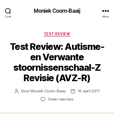
Moniek Coorn-Baaij
Zoek
Menu
Categorieën
TEST REVIEW
Test Review: Autisme-
en Verwante
stoornissenschaal-Z
Revisie (AVZ-R)
Door
Moniek Coorn-Baaij
16 april 2011
Berichtauteur
Berichtdatum
op
Geen reacties
Test
Review: