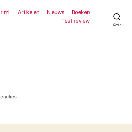
r mij
Artikelen
Nieuws
Boeken
Test review
Zoek
op
eacties
NP-
15-
3-
2