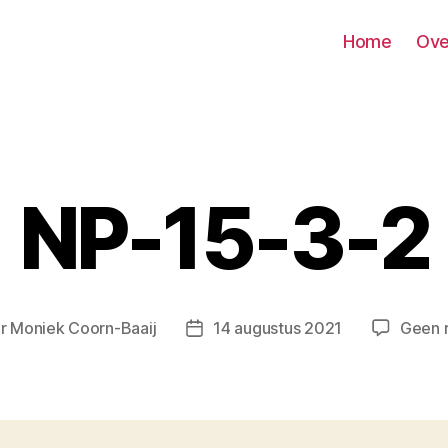
Home
Ove
NP-15-3-2
or
Moniek Coorn-Baaij
14 augustus 2021
Geen r
tauteur
Berichtdatum