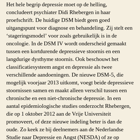
een
Het hele begrip depressie moet op de helling,
verkeerd
concludeert psychiater Didi Rhebergen in haar
beeld
proefschrift. De huidige DSM biedt geen goed
van
uitgangspunt voor diagnose en behandeling. Zij stelt een
depressie
‘stageringsmodel’ voor zoals gebruikelijk is in de
oncologie. In de DSM IV wordt onderscheid gemaakt
tussen een kortdurende depressieve stoornis en een
langdurige dysthyme stoornis. Ook beschouwt het
classificatiesysteem angst en depressie als twee
verschillende aandoeningen. De nieuwe DSM-5, die
mogelijk voorjaar 2013 uitkomt, voegt beide depressieve
stoornissen samen en maakt alleen verschil tussen een
chronische en een niet-chronische depressie. In een
aantal epidemiologische studies onderzocht Rhebergen,
die op 1 oktober 2012 aan de Vrije Universiteit
promoveert, of deze nieuwe indeling beter is dan de
oude. Zo keek ze bij deelnemers aan de Nederlandse
Studie naar Depressie en Angst (NESDA) of ze op