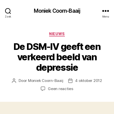
Moniek Coorn-Baaij
Zoek
Menu
Categorieën
NIEUWS
De DSM-IV geeft een
verkeerd beeld van
depressie
Door
Moniek Coorn-Baaij
4 oktober 2012
Berichtauteur
Berichtdatum
op
Geen reacties
De
DSM-
IV
geeft